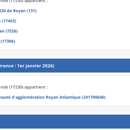
nde (17230) appartient :
2020
de
Royan (131)
 (17403)
an (7526)
(17306)
rence : 1er janvier 2026)
nde (17230) appartient :
uté d'agglomération Royan Atlantique (241700640)