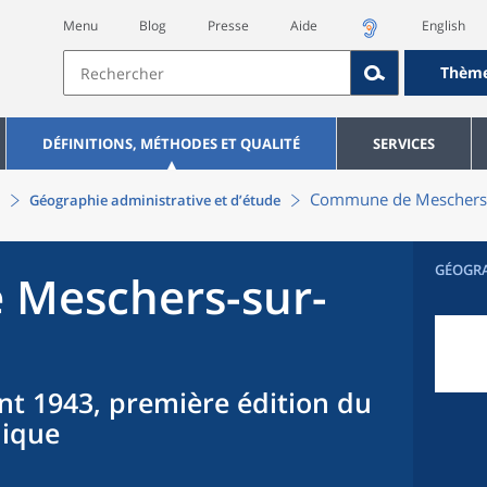
Menu
Blog
Presse
Aide
English
Thèm
DÉFINITIONS, MÉTHODES ET QUALITÉ
SERVICES
Commune
de
Meschers
Géographie administrative et d’étude
GÉOGR
e
Meschers-sur-
nt 1943, première édition du
hique