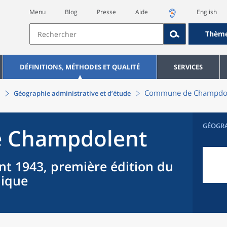
Menu
Blog
Presse
Aide
English
Thèm
DÉFINITIONS, MÉTHODES ET QUALITÉ
SERVICES
Commune
de
Champdo
Géographie administrative et d’étude
GÉOGR
e
Champdolent
nt 1943, première édition du
hique