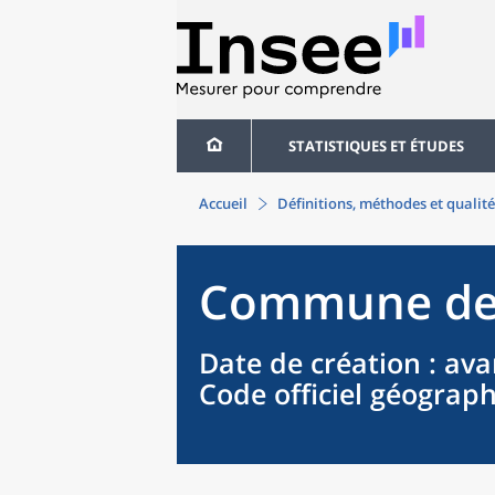
STATISTIQUES ET ÉTUDES
Accueil
Définitions, méthodes et qualité
Commune
d
Date de création
: ava
Code officiel géograp