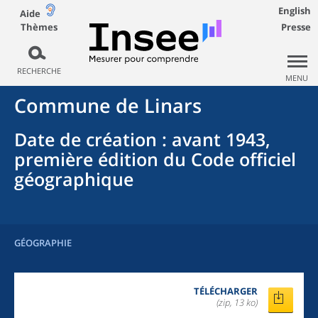
English
Aide
Thèmes
Presse
RECHERCHE
MENU
Commune
de
Linars
Date de création
: avant 1943,
première édition du Code officiel
géographique
GÉOGRAPHIE
TÉLÉCHARGER
(zip, 13 ko)