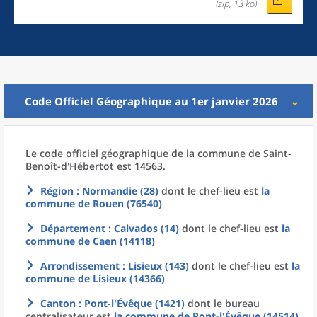
(zip, 13 ko)
Code Officiel Géographique au 1er janvier 2026
Le code officiel géographique
de la
commune
de
Saint-
Benoît-d'Hébertot est 14563.
Région
: Normandie (28)
dont le chef-lieu est
la
commune
de
Rouen (76540)
Département
: Calvados (14)
dont le chef-lieu est
la
commune
de
Caen (14118)
Arrondissement
: Lisieux (143)
dont le chef-lieu est
la
commune
de
Lisieux (14366)
Canton
: Pont-l'Évêque (1421)
dont le bureau
centralisateur est
la commune
de
Pont-l'Évêque (14514)