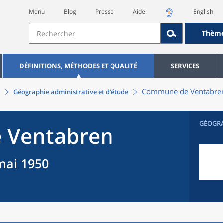
Menu
Blog
Presse
Aide
English
Thèm
DÉFINITIONS, MÉTHODES ET QUALITÉ
SERVICES
Commune
de
Ventabre
Géographie administrative et d’étude
GÉOGR
e
Ventabren
mai 1950