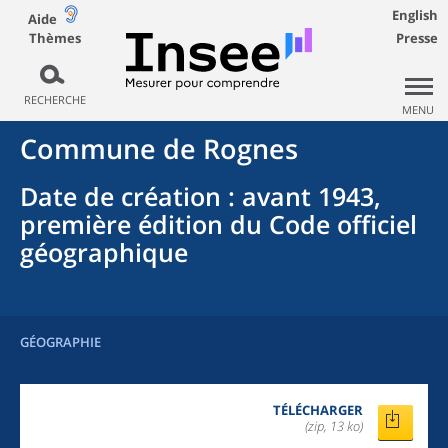
English
Aide
Thèmes
Presse
RECHERCHE
MENU
Commune
de
Rognes
Date de création
: avant 1943,
première édition du Code officiel
géographique
GÉOGRAPHIE
TÉLÉCHARGER
(zip, 13 ko)