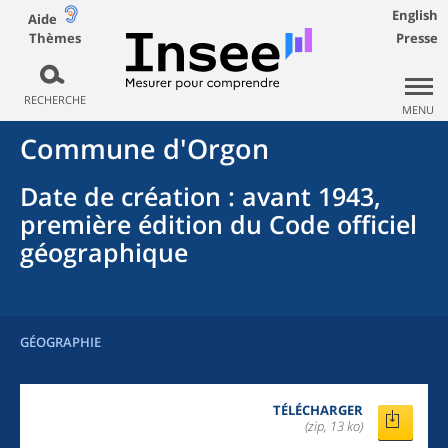
English
Aide
Thèmes
Presse
RECHERCHE
MENU
Commune
d'
Orgon
Date de création
: avant 1943,
première édition du Code officiel
géographique
GÉOGRAPHIE
TÉLÉCHARGER
(zip, 13 ko)