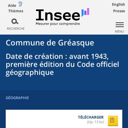
English
Aide
Thèmes
Presse
RECHERCHE
MENU
Commune
de
Gréasque
Date de création
: avant 1943,
première édition du Code officiel
géographique
GÉOGRAPHIE
TÉLÉCHARGER
(zip, 13 ko)