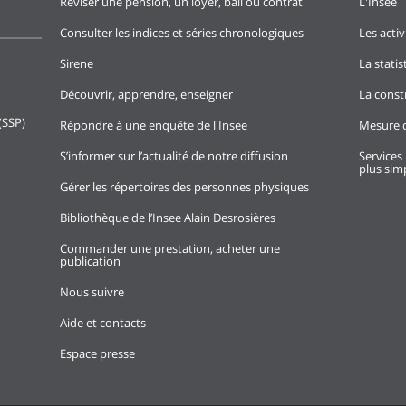
Réviser une pension, un loyer, bail ou contrat
L'Insee
Consulter les indices et séries chronologiques
Les activ
Sirene
La stati
Découvrir, apprendre, enseigner
La const
(SSP)
Répondre à une enquête de l'Insee
Mesure d
S’informer sur l’actualité de notre diffusion
Services 
plus simp
Gérer les répertoires des personnes physiques
Bibliothèque de l’Insee Alain Desrosières
Commander une prestation, acheter une
publication
Nous suivre
Aide et contacts
Espace presse