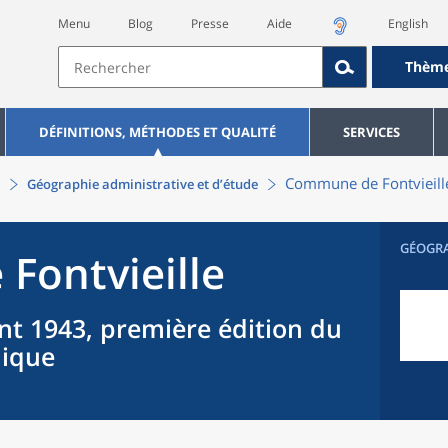
Menu
Blog
Presse
Aide
English
Thèm
DÉFINITIONS, MÉTHODES ET QUALITÉ
SERVICES
Commune
de
Fontvieill
Géographie administrative et d’étude
GÉOGR
e
Fontvieille
nt 1943, première édition du
hique