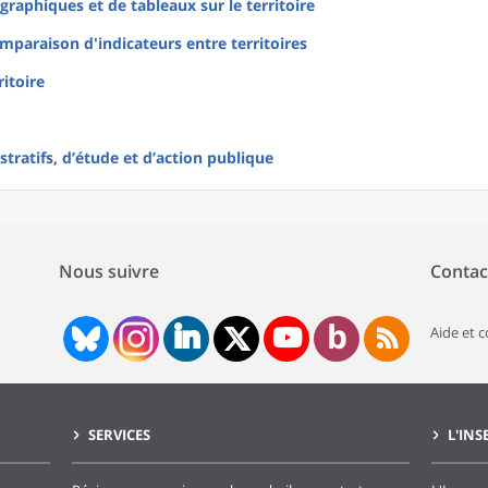
raphiques et de tableaux sur le territoire
mparaison d'indicateurs entre territoires
ritoire
tratifs, d’étude et d’action publique
Nous suivre
Contac
Aide et 
SERVICES
L'INS