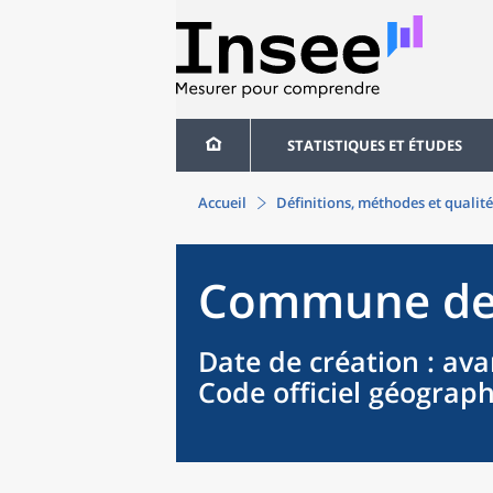
STATISTIQUES ET ÉTUDES
Accueil
Définitions, méthodes et qualité
Commune
d
Date de création
: ava
Code officiel géograp