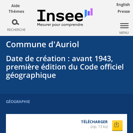
English
Aide
Thèmes
Presse
RECHERCHE
MENU
Commune
d'
Auriol
Date de création
: avant 1943,
première édition du Code officiel
géographique
GÉOGRAPHIE
TÉLÉCHARGER
(zip, 13 ko)