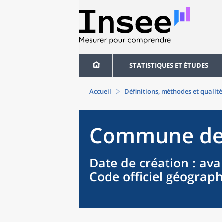
STATISTIQUES ET ÉTUDES
Accueil
Définitions, méthodes et qualité
Commune
d
Date de création
: ava
Code officiel géograp