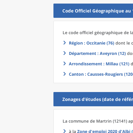
Code Officiel Géographique au 
Le code officiel géographique
de l
Région
: Occitanie (76)
dont le c
Département
: Aveyron (12)
don
Arrondissement
: Millau (121)
d
Canton
: Causses-Rougiers (120
Zonages d’études (date de référ
La commune
de
Martrin (12141) ap
à la
Zone d'emploi 2020
d'
Albi 