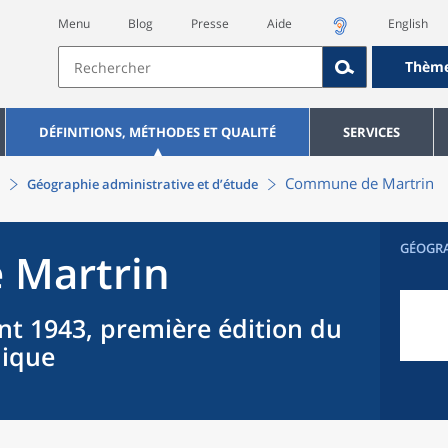
Menu
Blog
Presse
Aide
English
Thèm
DÉFINITIONS, MÉTHODES ET QUALITÉ
SERVICES
Commune
de
Martrin
Géographie administrative et d’étude
GÉOGR
e
Martrin
nt 1943, première édition du
hique