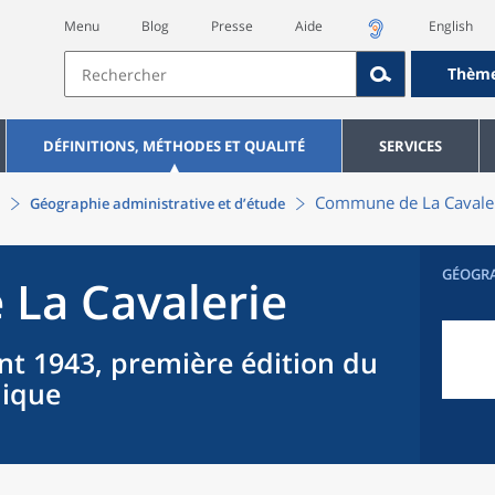
Menu
Blog
Presse
Aide
English
Thèm
DÉFINITIONS, MÉTHODES ET QUALITÉ
SERVICES
Commune
de La
Cavale
Géographie administrative et d’étude
GÉOGR
 La
Cavalerie
nt 1943, première édition du
hique