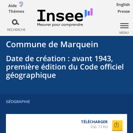
English
Aide
Thèmes
Presse
RECHERCHE
MENU
Commune
de
Marquein
Date de création
: avant 1943,
première édition du Code officiel
géographique
GÉOGRAPHIE
TÉLÉCHARGER
(zip, 13 ko)