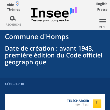
English
Aide
Thèmes
Presse
RECHERCHE
MENU
Commune
d'
Homps
Date de création
: avant 1943,
première édition du Code officiel
géographique
GÉOGRAPHIE
TÉLÉCHARGER
(zip, 13 ko)