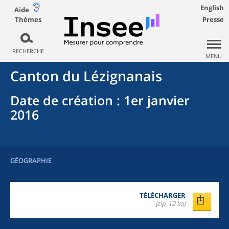
English
Aide
Thèmes
Presse
RECHERCHE
MENU
Canton
du
Lézignanais
Date de création
: 1er janvier
2016
GÉOGRAPHIE
TÉLÉCHARGER
(zip, 12 ko)