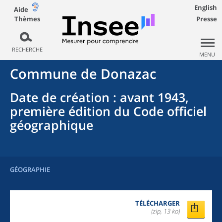
English
Aide
Thèmes
Presse
RECHERCHE
MENU
Commune
de
Donazac
Date de création
: avant 1943,
première édition du Code officiel
géographique
GÉOGRAPHIE
TÉLÉCHARGER
(zip, 13 ko)