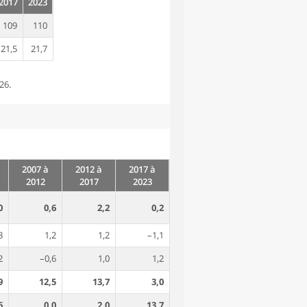
2017
2023
109
110
21,5
21,7
26.
2007 à
2012 à
2017 à
2012
2017
2023
0
0,6
2,2
0,2
3
1,2
1,2
–1,1
2
–0,6
1,0
1,2
9
12,5
13,7
3,0
6
0,0
2,0
13,7