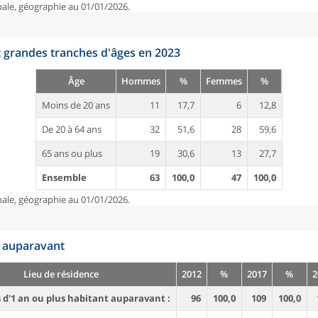
pale, géographie au 01/01/2026.
t grandes tranches d'âges en 2023
Âge
Hommes
%
Femmes
%
Moins de 20 ans
11
17,7
6
12,8
De 20 à 64 ans
32
51,6
28
59,6
65 ans ou plus
19
30,6
13
27,7
Ensemble
63
100,0
47
100,0
pale, géographie au 01/01/2026.
n auparavant
Lieu de résidence
2012
%
2017
%
2
d'1 an ou plus habitant auparavant :
96
100,0
109
100,0