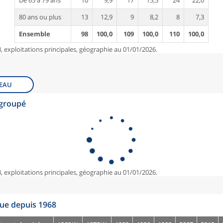
De 65 à 79 ans
10
9,9
17
15,5
24
22,0
80 ans ou plus
13
12,9
9
8,2
8
7,3
Ensemble
98
100,0
109
100,0
110
100,0
, exploitations principales, géographie au 01/01/2026.
EAU
egroupé
, exploitations principales, géographie au 01/01/2026.
que depuis 1968