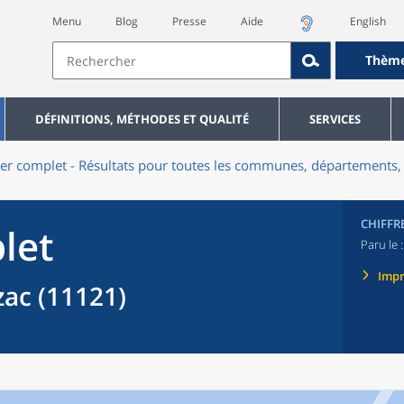
Menu
Blog
Presse
Aide
English
Thèm
DÉFINITIONS, MÉTHODES ET QUALITÉ
SERVICES
er complet - Résultats pour toutes les communes, départements, 
CHIFFR
let
Paru le 
Imp
c (11121)