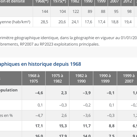
on et densité
1968(*)
1975(*)
1982
1990
1999
2007
2012
144
104
122
89
88
95
98
yenne (hab/km²)
28,5
20,6
24,1
17,6
17,4
18,8
19,4
rimètre géographique identique, dans la géographie en vigueur au 01/01/20
brements, RP2007 au RP2023 exploitations principales.
phiques en historique depuis 1968
1968 à
1975 à
1982 à
1990 à
1999 à
s
1975
1982
1990
1999
2007
opulation
–4,6
2,3
–3,9
–0,1
1,
0,1
–0,3
–0,2
0,1
–0,
es en %
–4,7
2,6
–3,6
–0,3
1,
17,1
15,3
11,7
8,8
6,
16,0
17,9
14,0
7,5
9,