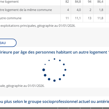
ême logement
82
84,8
94
86,4
utre logement de la même commune
4
4,0
2
1,8
autre commune
11
11,1
13
11,8
 exploitations principales, géographie au 01/01/2026.
EAU
érieure par âge des personnes habitant un autre logement
pale, géographie au 01/01/2026.
u plus selon le groupe socioprofessionnel actuel ou antéri