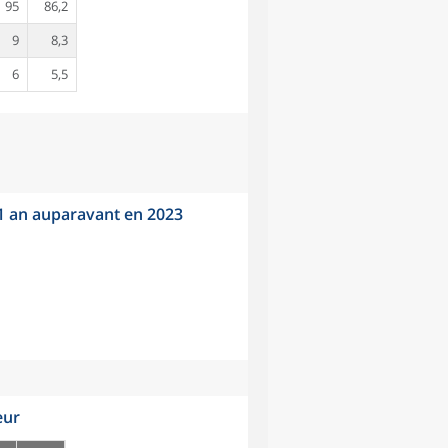
95
86,2
9
8,3
6
5,5
 1 an auparavant en 2023
eur