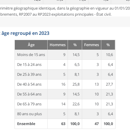
rimètre géographique identique, dans la géographie en vigueur au 01/01/20
ements, RP2007 au RP2023 exploitations principales - État civil.
t âge regroupé en 2023
Âge
Hommes
%
Femmes
%
Moins de 15 ans
9
14,5
5
10,6
De 15 à 24 ans
4
6,5
3
6,4
De 25 à 39 ans
5
8,1
3
6,4
De 40 à 54 ans
16
25,8
13
27,7
De 55 à 64 ans
9
14,5
10
21,3
De 65 à 79 ans
14
22,6
10
21,3
80 ans ou plus
5
8,1
3
6,4
Ensemble
63
100,0
47
100,0