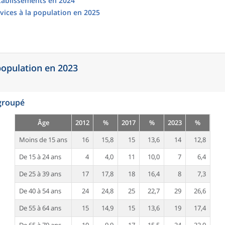
établissements en 2024
vices à la population en 2025
 population en 2023
egroupé
Âge
2012
%
2017
%
2023
%
Moins de 15 ans
16
15,8
15
13,6
14
12,8
De 15 à 24 ans
4
4,0
11
10,0
7
6,4
De 25 à 39 ans
17
17,8
18
16,4
8
7,3
De 40 à 54 ans
24
24,8
25
22,7
29
26,6
De 55 à 64 ans
15
14,9
15
13,6
19
17,4