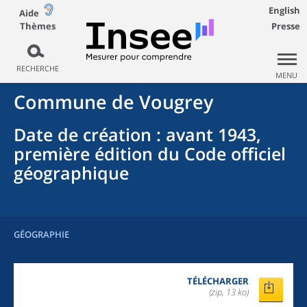
English
Aide
Thèmes
Presse
RECHERCHE
MENU
Commune
de
Vougrey
Date de création
: avant 1943,
première édition du Code officiel
géographique
GÉOGRAPHIE
TÉLÉCHARGER
(zip, 13 ko)