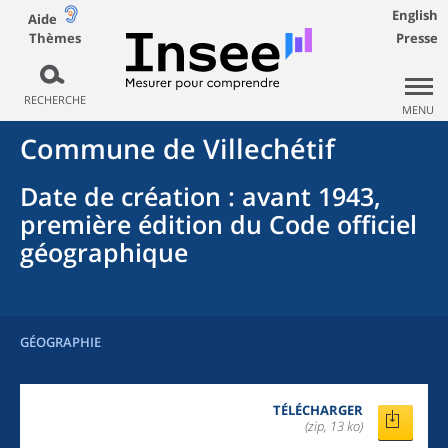
English
Aide
Thèmes
Presse
RECHERCHE
MENU
Commune
de
Villechétif
Date de création
: avant 1943,
première édition du Code officiel
géographique
GÉOGRAPHIE
TÉLÉCHARGER
(zip, 13 ko)