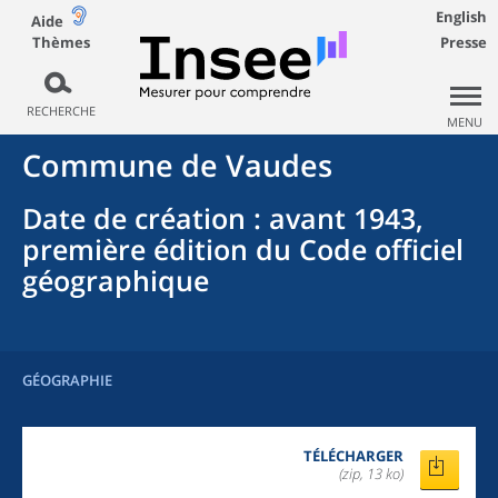
English
Aide
Thèmes
Presse
RECHERCHE
MENU
Commune
de
Vaudes
Date de création
: avant 1943,
première édition du Code officiel
géographique
GÉOGRAPHIE
TÉLÉCHARGER
(zip, 13 ko)