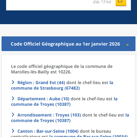
(zip, 13 ko)
Code Officiel Géographique au 1er janvier 2026
Le code officiel géographique
de la
commune
de
Marolles-lès-Bailly est 10226.
Région
: Grand Est (44)
dont le chef-lieu est
la
commune
de
Strasbourg (67482)
Département
: Aube (10)
dont le chef-lieu est
la
commune
de
Troyes (10387)
Arrondissement
: Troyes (103)
dont le chef-lieu est
la
commune
de
Troyes (10387)
Canton
: Bar-sur-Seine (1004)
dont le bureau
centralisateur est
la commune
de
Bar-sur-Seine (10034)