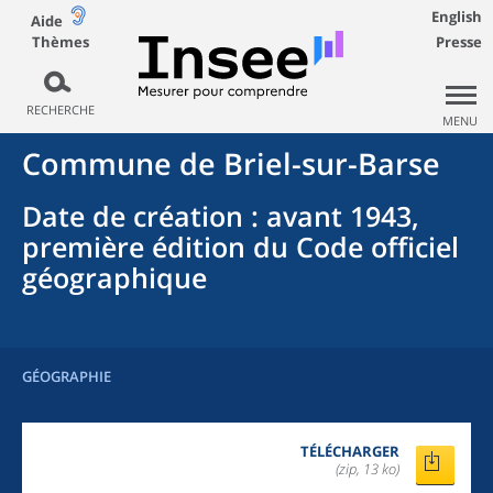
English
Aide
Thèmes
Presse
RECHERCHE
MENU
Commune
de
Briel-sur-Barse
Date de création
: avant 1943,
première édition du Code officiel
géographique
GÉOGRAPHIE
TÉLÉCHARGER
(zip, 13 ko)