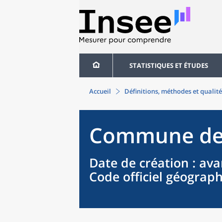
STATISTIQUES ET ÉTUDES
Accueil
Définitions, méthodes et qualité
Commune
d
Date de création
: ava
Code officiel géograp