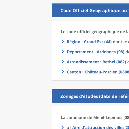
Code Officiel Géographique au 
Le code officiel géographique
de l
Région
: Grand Est (44)
dont le 
Département
: Ardennes (08)
do
Arrondissement
: Rethel (082)
d
Canton
: Château-Porcien (0808
Zonages d’études (date de référ
La commune
de
Ménil-Lépinois (08
à l'
Aire d'attraction des villes 