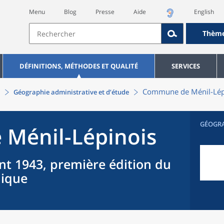
Menu
Blog
Presse
Aide
English
Thèm
DÉFINITIONS, MÉTHODES ET QUALITÉ
SERVICES
Commune
de
Ménil-Lép
Géographie administrative et d’étude
GÉOGR
e
Ménil-Lépinois
nt 1943, première édition du
hique