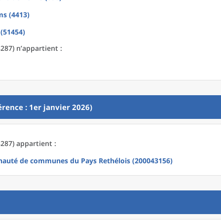
ms (4413)
(51454)
287) n’appartient :
rence : 1er janvier 2026)
287) appartient :
uté de communes du Pays Rethélois (200043156)