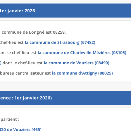
1er janvier 2026
a
commune
de
Longwé est 08259.
chef-lieu est
la commune
de
Strasbourg (67482)
nt le chef-lieu est
la commune
de
Charleville-Mézières (08105)
)
dont le chef-lieu est
la commune
de
Vouziers (08490)
bureau centralisateur est
la commune
d'
Attigny (08025)
ence : 1er janvier 2026)
partient :
2020
de
Vouziers (465)