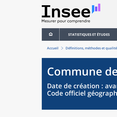
STATISTIQUES ET ÉTUDES
Accueil
Définitions, méthodes et qualité
Commune
d
Date de création
: ava
Code officiel géograp