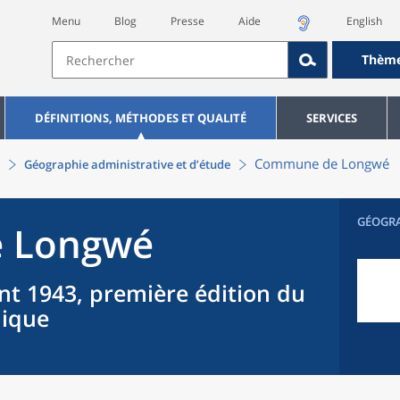
Menu
Blog
Presse
Aide
English
Thèm
DÉFINITIONS, MÉTHODES ET QUALITÉ
SERVICES
Commune
de
Longwé
Géographie administrative et d’étude
GÉOGR
e
Longwé
nt 1943, première édition du
hique