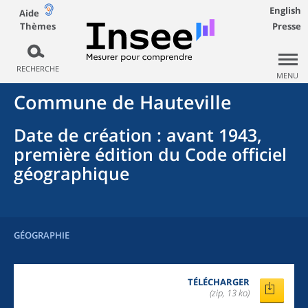
English
Aide
Thèmes
Presse
RECHERCHE
MENU
Commune
de
Hauteville
Date de création
: avant 1943,
première édition du Code officiel
géographique
GÉOGRAPHIE
TÉLÉCHARGER
(zip, 13 ko)