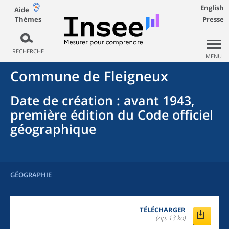
English
Aide
Thèmes
Presse
RECHERCHE
MENU
Commune
de
Fleigneux
Date de création
: avant 1943,
première édition du Code officiel
géographique
GÉOGRAPHIE
TÉLÉCHARGER
(zip, 13 ko)