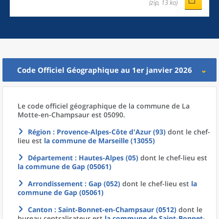
(zip, 13 ko)
Code Officiel Géographique au 1er janvier 2026
Le code officiel géographique
de la
commune
de La
Motte-en-Champsaur est 05090.
Région
: Provence-Alpes-Côte d'Azur (93)
dont le chef-
lieu est
la commune
de
Marseille (13055)
Département
: Hautes-Alpes (05)
dont le chef-lieu est
la commune
de
Gap (05061)
Arrondissement
: Gap (052)
dont le chef-lieu est
la
commune
de
Gap (05061)
Canton
: Saint-Bonnet-en-Champsaur (0512)
dont le
bureau centralisateur est
la commune
de
Saint-Bonnet-