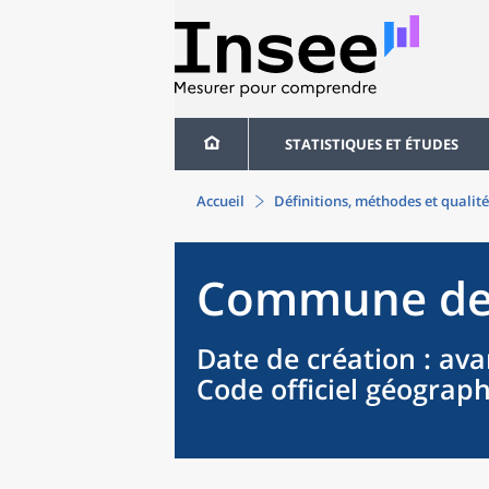
STATISTIQUES ET ÉTUDES
Accueil
Définitions, méthodes et qualité
Commune
d
Date de création
: ava
Code officiel géograp