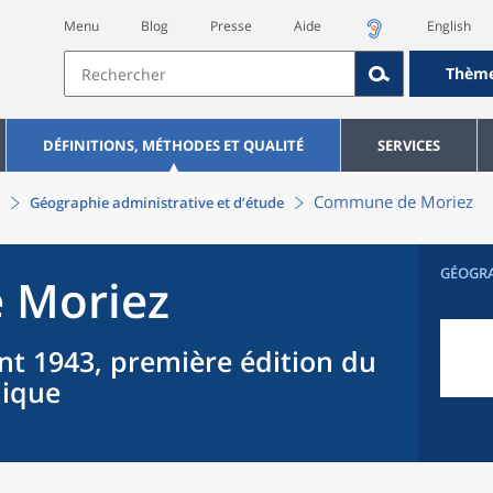
Menu
Blog
Presse
Aide
English
Thèm
DÉFINITIONS, MÉTHODES ET QUALITÉ
SERVICES
Commune
de
Moriez
Géographie administrative et d’étude
GÉOGR
e
Moriez
nt 1943, première édition du
hique