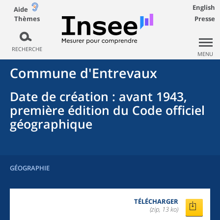
English
Aide
Thèmes
Presse
RECHERCHE
MENU
Commune
d'
Entrevaux
Date de création
: avant 1943,
première édition du Code officiel
géographique
GÉOGRAPHIE
TÉLÉCHARGER
(zip, 13 ko)