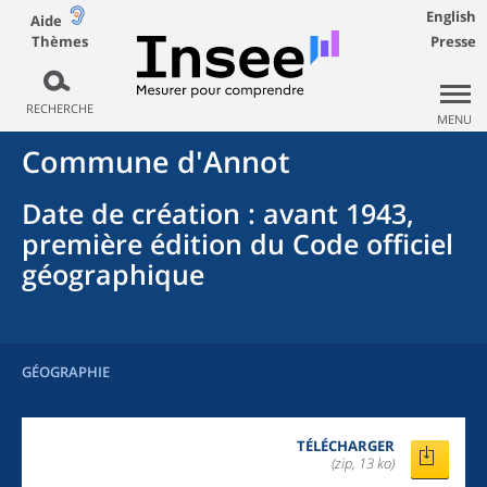
English
Aide
Thèmes
Presse
RECHERCHE
MENU
Commune
d'
Annot
Date de création
: avant 1943,
première édition du Code officiel
géographique
GÉOGRAPHIE
TÉLÉCHARGER
(zip, 13 ko)