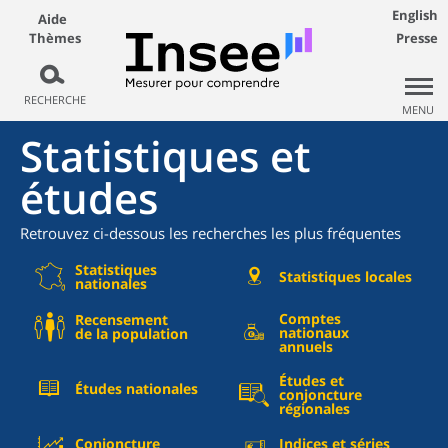
English
Aide
Thèmes
Presse
RECHERCHE
MENU
Statistiques et
études
Retrouvez ci-dessous les recherches les plus fréquentes
Statistiques
Statistiques locales
nationales
Comptes
Recensement
nationaux
de la population
annuels
Études et
Études nationales
conjoncture
régionales
Conjoncture
Indices et séries