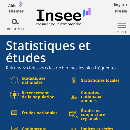
English
Aide
Thèmes
Presse
RECHERCHE
MENU
Statistiques et
études
Retrouvez ci-dessous les recherches les plus fréquentes
Statistiques
Statistiques locales
nationales
Comptes
Recensement
nationaux
de la population
annuels
Études et
Études nationales
conjoncture
régionales
Conjoncture
Indices et séries