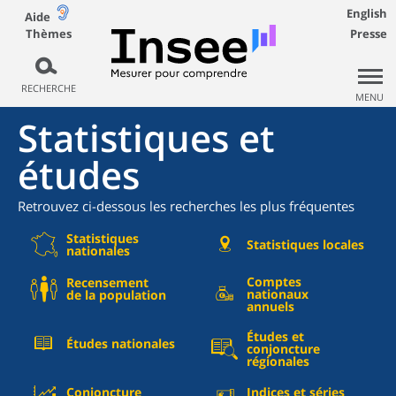
English
Aide
Thèmes
Presse
RECHERCHE
MENU
Statistiques et
études
Retrouvez ci-dessous les recherches les plus fréquentes
Statistiques
Statistiques locales
nationales
Comptes
Recensement
nationaux
de la population
annuels
Études et
Études nationales
conjoncture
régionales
Conjoncture
Indices et séries