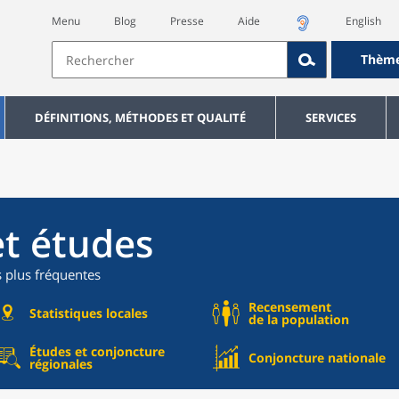
Menu
Blog
Presse
Aide
English
Thèm
DÉFINITIONS, MÉTHODES ET QUALITÉ
SERVICES
et études
s plus fréquentes
Recensement
Statistiques locales
de la population
Études et conjoncture
Conjoncture nationale
régionales