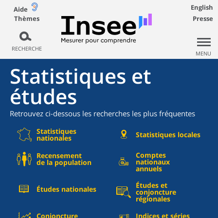
English
Aide
Thèmes
Presse
RECHERCHE
MENU
Statistiques et
études
Retrouvez ci-dessous les recherches les plus fréquentes
Statistiques
Statistiques locales
nationales
Comptes
Recensement
nationaux
de la population
annuels
Études et
Études nationales
conjoncture
régionales
Conjoncture
Indices et séries