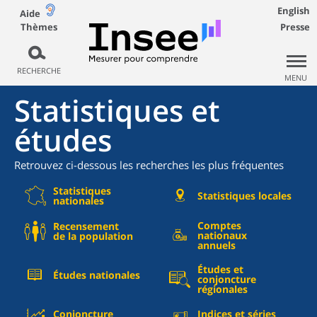
English
Aide
Thèmes
Presse
RECHERCHE
MENU
Statistiques et
études
Retrouvez ci-dessous les recherches les plus fréquentes
Statistiques
Statistiques locales
nationales
Comptes
Recensement
nationaux
de la population
annuels
Études et
Études nationales
conjoncture
régionales
Conjoncture
Indices et séries