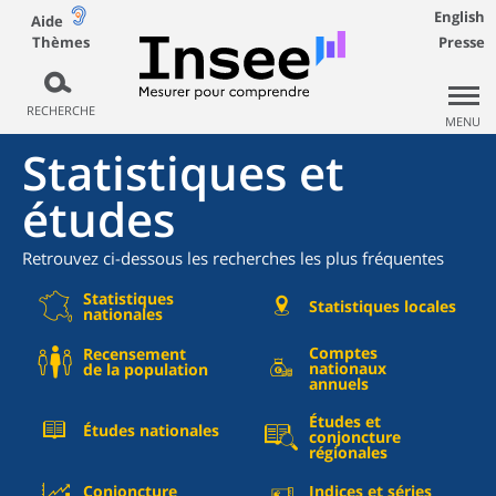
English
Aide
Thèmes
Presse
RECHERCHE
MENU
Statistiques et
études
Retrouvez ci-dessous les recherches les plus fréquentes
Statistiques
Statistiques locales
nationales
Comptes
Recensement
nationaux
de la population
annuels
Études et
Études nationales
conjoncture
régionales
Conjoncture
Indices et séries