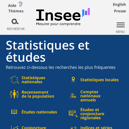
English
Aide
Thèmes
Presse
RECHERCHE
MENU
Statistiques et
études
Retrouvez ci-dessous les recherches les plus fréquentes
Statistiques
Statistiques locales
nationales
Comptes
Recensement
nationaux
de la population
annuels
Études et
Études nationales
conjoncture
régionales
Conjoncture
Indices et séries