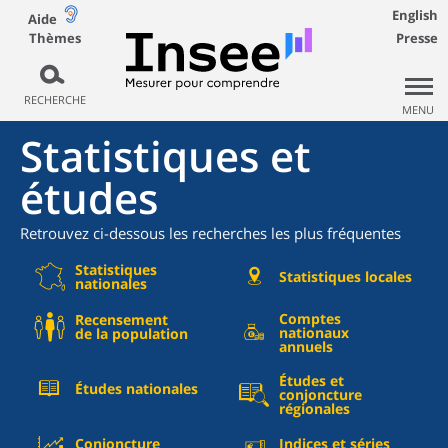
English
Aide
Thèmes
Presse
RECHERCHE
MENU
Statistiques et
études
Retrouvez ci-dessous les recherches les plus fréquentes
Statistiques
Statistiques locales
nationales
Comptes
Recensement
nationaux
de la population
annuels
Études et
Études nationales
conjoncture
régionales
Conjoncture
Indices et séries