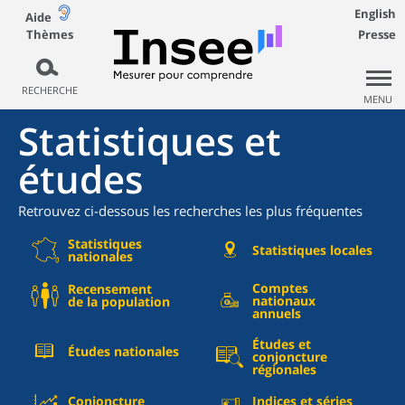
English
Aide
Thèmes
Presse
RECHERCHE
MENU
Statistiques et
études
Retrouvez ci-dessous les recherches les plus fréquentes
Statistiques
Statistiques locales
nationales
Comptes
Recensement
nationaux
de la population
annuels
Études et
Études nationales
conjoncture
régionales
Conjoncture
Indices et séries