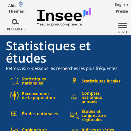
English
Aide
Thèmes
Presse
RECHERCHE
MENU
Statistiques et
études
Retrouvez ci-dessous les recherches les plus fréquentes
Statistiques
Statistiques locales
nationales
Comptes
Recensement
nationaux
de la population
annuels
Études et
Études nationales
conjoncture
régionales
Conjoncture
Indices et séries