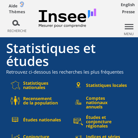
English
Aide
Thèmes
Presse
RECHERCHE
MENU
Statistiques et
études
Retrouvez ci-dessous les recherches les plus fréquentes
Statistiques
Statistiques locales
nationales
Comptes
Recensement
nationaux
de la population
annuels
Études et
Études nationales
conjoncture
régionales
Conjoncture
Indices et séries