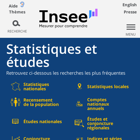
English
Aide
Thèmes
Presse
RECHERCHE
MENU
Statistiques et
études
Retrouvez ci-dessous les recherches les plus fréquentes
Statistiques
Statistiques locales
nationales
Comptes
Recensement
nationaux
de la population
annuels
Études et
Études nationales
conjoncture
régionales
Conjoncture
Indices et séries