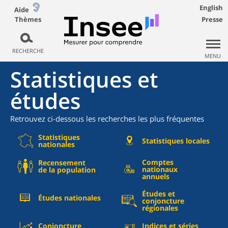
English
Aide
Thèmes
Presse
RECHERCHE
MENU
Statistiques et
études
Retrouvez ci-dessous les recherches les plus fréquentes
Statistiques
Statistiques locales
nationales
Comptes
Recensement
nationaux
de la population
annuels
Études et
Études nationales
conjoncture
régionales
Conjoncture
Indices et séries