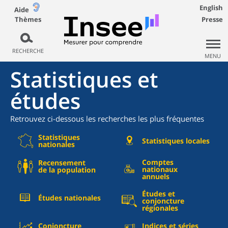
English
Aide
Thèmes
Presse
RECHERCHE
MENU
Statistiques et
études
Retrouvez ci-dessous les recherches les plus fréquentes
Statistiques
Statistiques locales
nationales
Comptes
Recensement
nationaux
de la population
annuels
Études et
Études nationales
conjoncture
régionales
Conjoncture
Indices et séries