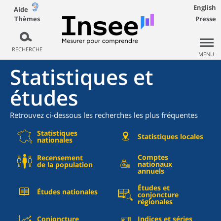
English
Aide
Thèmes
Presse
RECHERCHE
MENU
Statistiques et
études
Retrouvez ci-dessous les recherches les plus fréquentes
Statistiques
Statistiques locales
nationales
Comptes
Recensement
nationaux
de la population
annuels
Études et
Études nationales
conjoncture
régionales
Conjoncture
Indices et séries