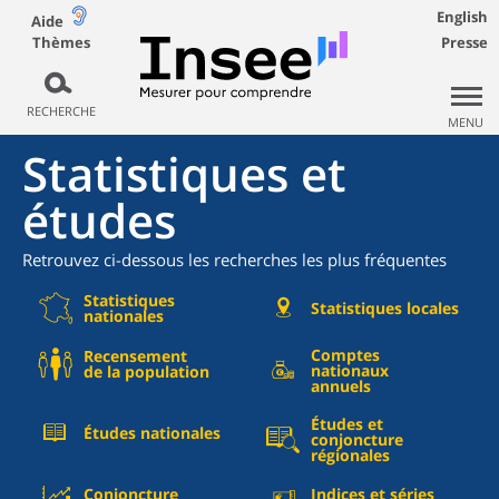
English
Aide
Thèmes
Presse
RECHERCHE
MENU
Statistiques et
études
Retrouvez ci-dessous les recherches les plus fréquentes
Statistiques
Statistiques locales
nationales
Comptes
Recensement
nationaux
de la population
annuels
Études et
Études nationales
conjoncture
régionales
Conjoncture
Indices et séries