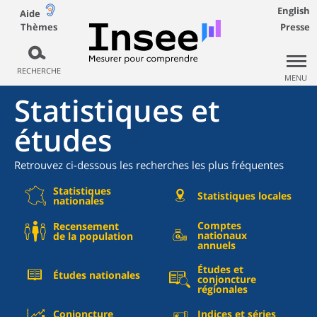
English
Aide
Thèmes
Presse
RECHERCHE
MENU
Statistiques et
études
Retrouvez ci-dessous les recherches les plus fréquentes
Statistiques
Statistiques locales
nationales
Comptes
Recensement
nationaux
de la population
annuels
Études et
Études nationales
conjoncture
régionales
Conjoncture
Indices et séries