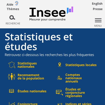
English
Aide
Thèmes
Presse
RECHERCHE
MENU
Statistiques et
études
Retrouvez ci-dessous les recherches les plus fréquentes
Statistiques
Statistiques locales
nationales
Comptes
Recensement
nationaux
de la population
annuels
Études et
Études nationales
conjoncture
régionales
Conjoncture
Indices et séries