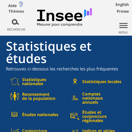
English
Aide
Thèmes
Presse
RECHERCHE
MENU
Statistiques et
études
Retrouvez ci-dessous les recherches les plus fréquentes
Statistiques
Statistiques locales
nationales
Comptes
Recensement
nationaux
de la population
annuels
Études et
Études nationales
conjoncture
régionales
Conjoncture
Indices et séries